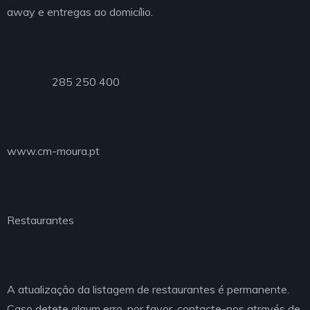
away e entregas ao domicílio.
Telefone
285 250 400
Município de Moura
www.cm-moura.pt
O que procura?
Restaurantes
Atualização
A atualização da listagem de restaurantes é permanente.
Caso detete algum erro, por favor, contacte-nos através de