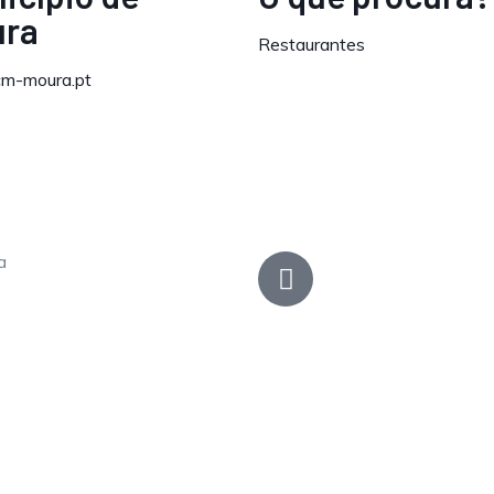
ura
Restaurantes
m-moura.pt
a