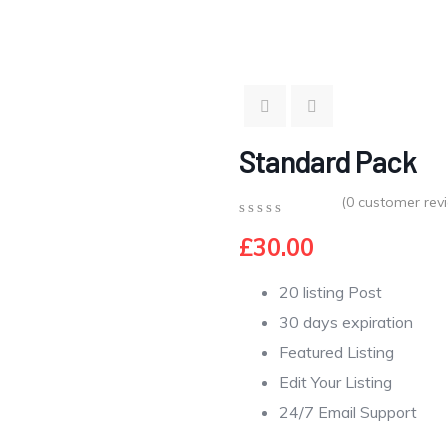
Standard Pack
(
0
customer rev
0
5
0
£
30.00
out
of
based
20 listing Post
on
customer
30 days expiration
ratings
Featured Listing
Edit Your Listing
24/7 Email Support