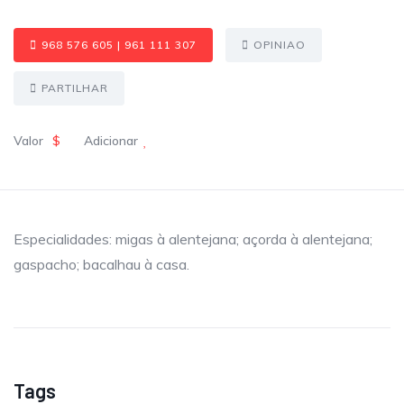
968 576 605 | 961 111 307
OPINIAO
PARTILHAR
Valor
$
Adicionar
Especialidades: migas à alentejana; açorda à alentejana;
gaspacho; bacalhau à casa.
Tags