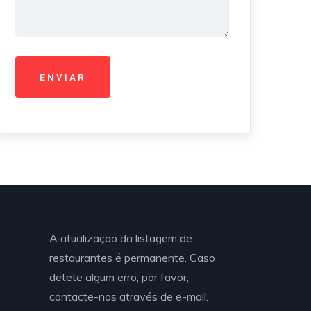
Atualização
A atualização da listagem de
restaurantes é permanente. Caso
detete algum erro, por favor,
contacte-nos através de e-mail.