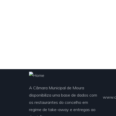
Mun
Mo
A Câmara Municipal de Moura
disponibiliza uma base de dados com
www.c
os restaurantes do concelho em
regime de take-away e entregas ao