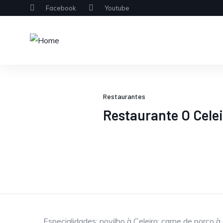
Facebook
Youtube
Restaurantes
Restaurante O Cele
Especialidades: novilho à Celeiro; carne de porco 