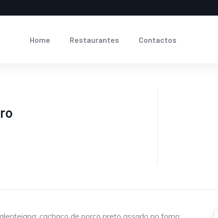
Home
Restaurantes
Contactos
iro
à alentejana; cachaço de porco preto assado no forno;