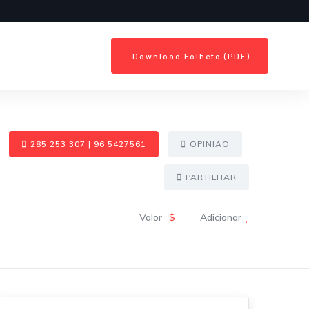
Download Folheto (PDF)
285 253 307 | 96 5427561
OPINIAO
PARTILHAR
Valor
$
Adicionar