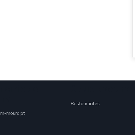
icípio de
O que procura?
ura
Restaurantes
m-moura.pt